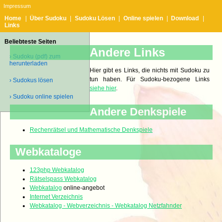
Impressum
Home
|
Über Sudoku
|
Sudoku Lösen
|
Online spielen
|
Download
|
Links
Beliebteste Seiten
Andere Links
› Sudoku (pdf) zum
herunterladen
Hier gibt es Links, die nichts mit Sudoku zu
tun haben. Für Sudoku-bezogene Links
› Sudokus lösen
siehe hier
.
› Sudoku online spielen
Andere Denkspiele
Rechenrätsel und Mathematische Denkspiele
Webkataloge
123php Webkatalog
Rätselspass Webkatalog
Webkatalog
online-angebot
Internet Verzeichnis
Webkatalog - Webverzeichnis - Webkatalog Netzfahnder