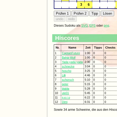
Dieses Sudoku als
SVG
,
EPS
oder
png
.
Hiscores
Nr.
Name
Zeit
Tipps
Checks
1
CaptainFuture
1:00
0
0
2
Bahia-Wolf
1:00
0
0
3
Yada-yada-yada
2:30
0
0
4
schnecke
3:04
0
0
5
hoscho
3:25
0
0
6
Lilli
4:46
0
0
7
schorsch
5:10
0
0
8
peter
5:15
0
0
9
blabla
5:28
0
0
10
ute01
5:45
0
0
11
n e r o
6:22
0
0
12
Dimi
6:31
0
0
Sowie 34 arme Schweine, die aus den Hisco