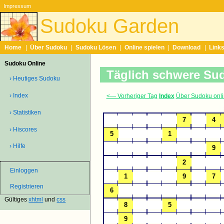
Impressum
Sudoku Garden
Home
|
Über Sudoku
|
Sudoku Lösen
|
Online spielen
|
Download
|
Link
Sudoku Online
Täglich schwere Su
› Heutiges Sudoku
› Index
<--- Vorheriger Tag
Index
Über Sudoku onl
› Statistiken
› Hiscores
› Hilfe
Einloggen
Registrieren
Gültiges
xhtml
und
css