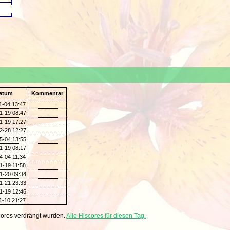
atum
Kommentar
1-04 13:47
1-19 08:47
1-19 17:27
2-28 12:27
5-04 13:55
1-19 08:17
4-04 11:34
1-19 11:58
1-20 09:34
1-21 23:33
1-19 12:46
1-10 21:27
ores verdrängt wurden.
Alle Hiscores für diesen Tag.