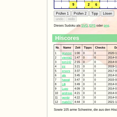
Dieses Sudoku als
SVG
,
EPS
oder
png
.
Hiscores
Nr.
Name
Zeit
Tipps
Checks
D
1
grunzer
1:00
0
0
2020-1
2
vienna1
1:47
0
0
2014-0
3
tom142
2:15
0
0
2014-0
4
trtr
3:21
0
0
2019-1
5
xrsxrs
3:37
0
0
2017-0
6
alix
3:45
0
0
2014-0
7
hawaii
3:47
0
0
2015-0
8
Lilli
3:49
0
0
2014-0
9
Lupo
4:09
0
0
2014-0
10
andreas
4:21
0
0
2014-0
11
gembi
4:22
0
0
2014-0
12
mabi317
4:44
0
0
2021-1
Sowie 105 arme Schweine, die aus den Hisc