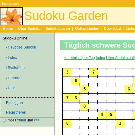
Impressum
Sudoku Garden
Home
|
Über Sudoku
|
Sudoku Lösen
|
Online spielen
|
Download
|
Link
Sudoku Online
Täglich schwere Su
› Heutiges Sudoku
› Index
<--- Vorheriger Tag
Index
Über Sudoku onl
› Statistiken
› Hiscores
› Hilfe
Einloggen
Registrieren
Gültiges
xhtml
und
css