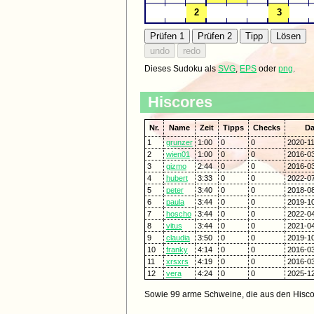
Dieses Sudoku als
SVG
,
EPS
oder
png
.
Hiscores
Nr.
Name
Zeit
Tipps
Checks
D
1
grunzer
1:00
0
0
2020-11
2
wien01
1:00
0
0
2016-03
3
gizmo
2:44
0
0
2016-03
4
hubert
3:33
0
0
2022-07
5
peter
3:40
0
0
2018-08
6
paula
3:44
0
0
2019-10
7
hoscho
3:44
0
0
2022-04
8
vitus
3:44
0
0
2021-04
9
claudia
3:50
0
0
2019-10
10
franky
4:14
0
0
2016-03
11
xrsxrs
4:19
0
0
2016-03
12
vera
4:24
0
0
2025-12
Sowie 99 arme Schweine, die aus den Hisco