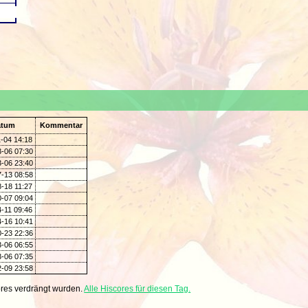
atum
Kommentar
-04 14:18
-06 07:30
-06 23:40
-13 08:58
-18 11:27
-07 09:04
-11 09:46
-16 10:41
-23 22:36
-06 06:55
-06 07:35
-09 23:58
res verdrängt wurden.
Alle Hiscores für diesen Tag.