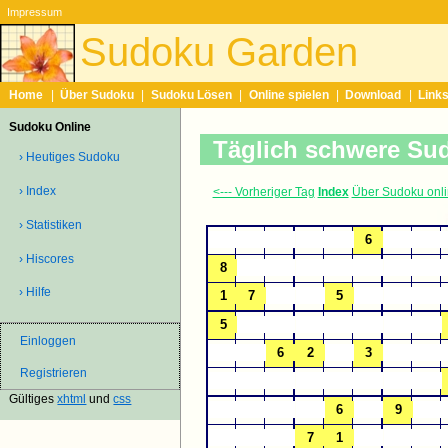
Impressum
Sudoku Garden
Home
|
Über Sudoku
|
Sudoku Lösen
|
Online spielen
|
Download
|
Link
Sudoku Online
Täglich schwere Su
› Heutiges Sudoku
› Index
<--- Vorheriger Tag
Index
Über Sudoku onl
› Statistiken
› Hiscores
› Hilfe
Einloggen
Registrieren
Gültiges
xhtml
und
css