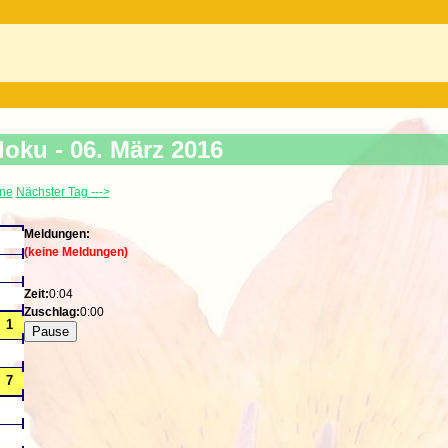
s
doku -
06. März 2016
ine
Nächster Tag --->
Meldungen:
(keine Meldungen)
Zeit:
0:04
Zuschlag:
0:00