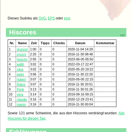
Dieses Sudoku als
SVG
,
EPS
oder
png
.
Hiscores
top
Nr.
Name
Zeit
Tipps
Checks
Datum
Kommentar
1
grunzer
1:00
0
0
2020-11-04 14:29
2
xrsxrs
2:25
0
0
2016-11-30 08:48
3
hoscho
2:55
0
0
2023-06-05 05:50
4
judith
3:02
0
0
2022-03-17 22:47
5
vitus
3:02
0
0
2020-05-20 19:22
6
peter
3:06
0
0
2016-11-30 22:20
7
hubert
3:07
0
0
2020-05-05 22:15
8
Ratze
3:07
0
0
2016-11-30 20:51
9
Perle
3:13
0
0
2016-11-30 01:26
10
vera
3:14
0
0
2019-09-16 09:15
11
claudia
3:16
0
0
2020-12-29 23:41
12
maren
3:16
0
0
2016-11-30 00:04
Sowie 121 arme Schweine, die aus den Hiscores verdrängt wurden.
Alle
Hiscores für diesen Tag.