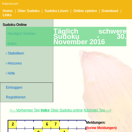
Impressum
Home
|
Über Sudoku
|
Sudoku Lösen
|
Online spielen
|
Download
|
Links
Sudoku Online
Täglich schwere
› Heutiges Sudoku
Sudoku -
30.
November 2016
› Index
› Statistiken
› Hiscores
› Hilfe
Einloggen
Registrieren
<--- Vorheriger Tag
Index
Über Sudoku online
Nächster Tag --->
Meldungen:
(keine Meldungen)