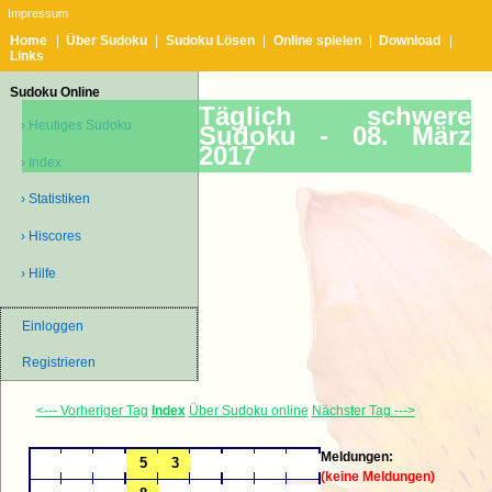
Impressum
Home
|
Über Sudoku
|
Sudoku Lösen
|
Online spielen
|
Download
|
Links
Sudoku Online
Täglich schwere
› Heutiges Sudoku
Sudoku -
08. März
2017
› Index
› Statistiken
› Hiscores
› Hilfe
Einloggen
Registrieren
<--- Vorheriger Tag
Index
Über Sudoku online
Nächster Tag --->
Meldungen:
(keine Meldungen)