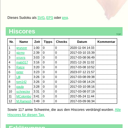
Dieses Sudoku als
SVG
,
EPS
oder
png
.
Hiscores
top
Nr.
Name
Zeit
Tipps
Checks
Datum
Kommentar
1
grunzer
1:00
0
0
2020-11-04 14:33
2
gizmo
2:39
0
0
2017-03-10 15:39
3
xrsxrs
3:03
0
0
2017-03-08 06:49
4
mabi317
3:16
0
0
2021-12-26 11:02
5
Ratze
3:20
0
0
2017-03-08 10:52
6
peter
3:23
0
0
2023-07-12 21:57
7
Lilli
3:26
0
0
2017-03-08 09:38
8
tom142
3:26
0
0
2017-03-08 14:24
9
paula
3:28
0
0
2017-03-10 08:16
10
schnecke
3:31
0
0
2017-03-08 07:19
11
MColombo
3:41
0
0
2017-05-24 11:44
12
M.Ramesh
3:49
0
0
2017-03-09 06:34
Sowie 117 arme Schweine, die aus den Hiscores verdrängt wurden.
Alle
Hiscores für diesen Tag.