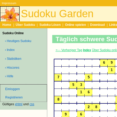
Impressum
Sudoku Garden
Home
|
Über Sudoku
|
Sudoku Lösen
|
Online spielen
|
Download
|
Link
Sudoku Online
Täglich schwere Su
› Heutiges Sudoku
› Index
<--- Vorheriger Tag
Index
Über Sudoku onl
› Statistiken
› Hiscores
› Hilfe
Einloggen
Registrieren
Gültiges
xhtml
und
css