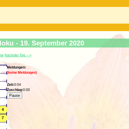
s
doku -
19. September 2020
ine
Nächster Tag --->
Meldungen:
(keine Meldungen)
Zeit:
0:04
Zuschlag:
0:00