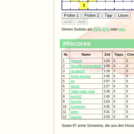
Dieses Sudoku als
SVG
,
EPS
oder
png
.
Hiscores
Nr.
Name
Zeit
Tipps
Che
1
grunzer
1:00
0
0
2
BarneBrummkreisel2
1:00
0
0
3
nicolas59
1:29
0
0
4
homo erectus
2:06
0
0
5
ag
2:07
0
0
6
gizmo
2:27
0
0
7
Yada-yada-yada
2:30
0
0
8
tom142
2:42
0
0
9
hoscho
2:53
0
0
10
schnecke
3:25
0
0
11
peter
3:31
0
0
12
hoscho
3:33
0
0
Sowie 87 arme Schweine, die aus den Hisco