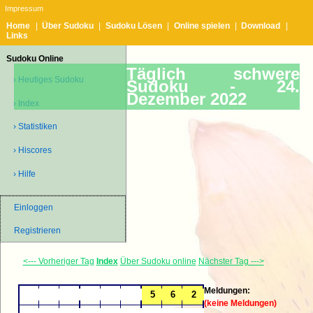
Impressum
Home
|
Über Sudoku
|
Sudoku Lösen
|
Online spielen
|
Download
|
Links
Sudoku Online
Täglich schwere
› Heutiges Sudoku
Sudoku -
24.
Dezember 2022
› Index
› Statistiken
› Hiscores
› Hilfe
Einloggen
Registrieren
<--- Vorheriger Tag
Index
Über Sudoku online
Nächster Tag --->
Meldungen:
(keine Meldungen)