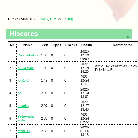
Dieses Sudoku als
SVG
,
EPS
oder
png
.
Hiscores
top
Nr.
Name
Zeit
Tipps
Checks
Datum
Kommentar
2022-
1
CaptainFuture
1:00
0
0
12-23
00:00
2022-
ðŸ‘ðŸ˜‰ðŸ‡§ðŸ‡·ðŸ™‹ðŸ»â€
2
Bahia-Wolf
1:00
0
0
12-24
Feliz Natal!!
18:28
2022-
3
tom142
1:49
0
0
12-24
11:10
2022-
4
ag
2:03
0
0
12-24
13:02
2022-
5
hoscho
2:07
0
0
12-27
13:46
2022-
Yada-yada-
6
2:30
0
0
12-24
yada
02:22
2023-
7
mabi317
2:35
0
0
01-06
13:16