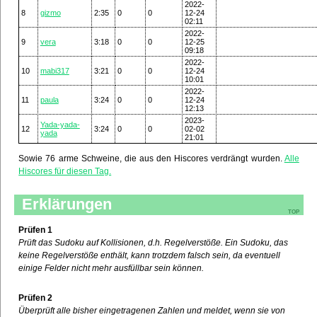
2022-
8
gizmo
2:35
0
0
12-24
02:11
2022-
9
vera
3:18
0
0
12-25
09:18
2022-
10
mabi317
3:21
0
0
12-24
10:01
2022-
11
paula
3:24
0
0
12-24
12:13
2023-
Yada-yada-
12
3:24
0
0
02-02
yada
21:01
Sowie 76 arme Schweine, die aus den Hiscores verdrängt wurden.
Alle
Hiscores für diesen Tag.
Erklärungen
top
Prüfen 1
Prüft das Sudoku auf Kollisionen, d.h. Regelverstöße. Ein Sudoku, das
keine Regelverstöße enthält, kann trotzdem falsch sein, da eventuell
einige Felder nicht mehr ausfüllbar sein können.
Prüfen 2
Überprüft alle bisher eingetragenen Zahlen und meldet, wenn sie von