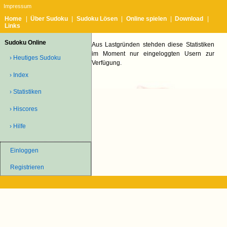
Impressum
Home
|
Über Sudoku
|
Sudoku Lösen
|
Online spielen
|
Download
|
Links
Sudoku Online
Aus Lastgründen stehden diese Statistiken
im Moment nur eingeloggten Usern zur
› Heutiges Sudoku
Verfügung.
› Index
› Statistiken
› Hiscores
› Hilfe
Einloggen
Registrieren