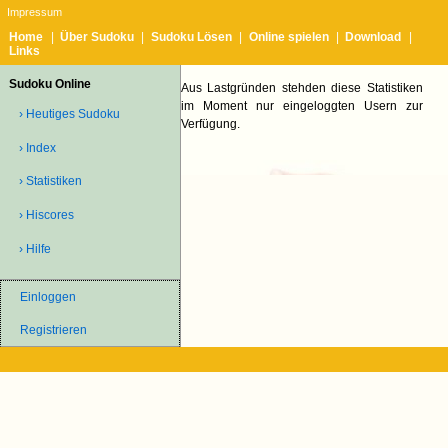
Impressum
Home
|
Über Sudoku
|
Sudoku Lösen
|
Online spielen
|
Download
|
Links
Sudoku Online
Aus Lastgründen stehden diese Statistiken
im Moment nur eingeloggten Usern zur
› Heutiges Sudoku
Verfügung.
› Index
› Statistiken
› Hiscores
› Hilfe
Einloggen
Registrieren