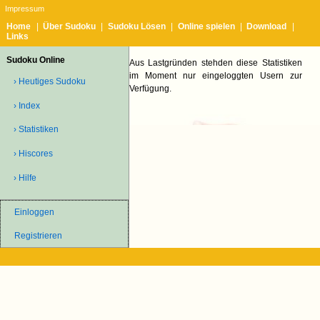
Impressum
Home
|
Über Sudoku
|
Sudoku Lösen
|
Online spielen
|
Download
|
Links
Sudoku Online
Aus Lastgründen stehden diese Statistiken
im Moment nur eingeloggten Usern zur
› Heutiges Sudoku
Verfügung.
› Index
› Statistiken
› Hiscores
› Hilfe
Einloggen
Registrieren