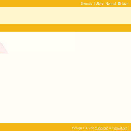
| Style:
Sitemap
Normal
Einfach
Design z.T. von
"Sinorca"
auf
oswd.org
.