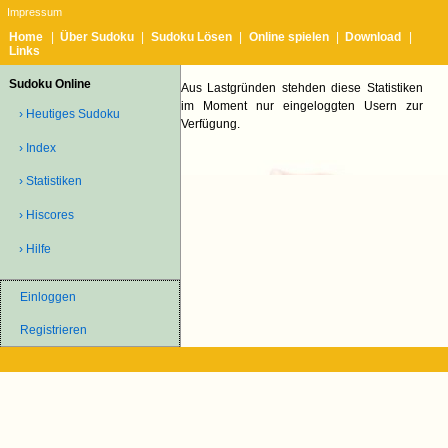
Impressum
Home
|
Über Sudoku
|
Sudoku Lösen
|
Online spielen
|
Download
|
Links
Sudoku Online
Aus Lastgründen stehden diese Statistiken
im Moment nur eingeloggten Usern zur
› Heutiges Sudoku
Verfügung.
› Index
› Statistiken
› Hiscores
› Hilfe
Einloggen
Registrieren