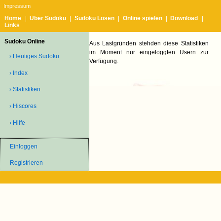
Impressum
Home
|
Über Sudoku
|
Sudoku Lösen
|
Online spielen
|
Download
|
Links
Sudoku Online
Aus Lastgründen stehden diese Statistiken
im Moment nur eingeloggten Usern zur
› Heutiges Sudoku
Verfügung.
› Index
› Statistiken
› Hiscores
› Hilfe
Einloggen
Registrieren