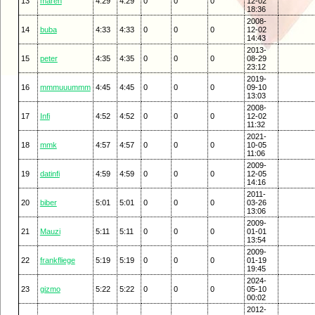
13
maren
4:29
4:29
0
0
0
12-02
18:36
2008-
14
buba
4:33
4:33
0
0
0
12-02
14:43
2013-
15
peter
4:35
4:35
0
0
0
08-29
23:12
2019-
16
mmmuuummm
4:45
4:45
0
0
0
09-10
13:03
2008-
17
Infi
4:52
4:52
0
0
0
12-02
11:32
2021-
18
mmk
4:57
4:57
0
0
0
10-05
11:06
2009-
19
datinfi
4:59
4:59
0
0
0
12-05
14:16
2011-
20
biber
5:01
5:01
0
0
0
03-26
13:06
2009-
21
Mauzi
5:11
5:11
0
0
0
01-01
13:54
2009-
22
frankfliege
5:19
5:19
0
0
0
01-19
19:45
2024-
23
gizmo
5:22
5:22
0
0
0
05-10
00:02
2012-