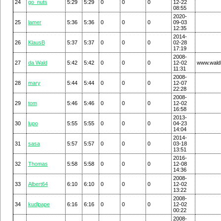
24
go_nuts
5:29
5:29
0
0
0
12-22
08:55
2020-
25
lamer
5:36
5:36
0
0
0
09-03
12:35
2014-
26
KlausB
5:37
5:37
0
0
0
02-28
17:19
2008-
27
da Wald
5:42
5:42
0
0
0
12-02
www.wald
11:31
2008-
28
mary
5:44
5:44
0
0
0
12-07
22:28
2008-
29
tom
5:46
5:46
0
0
0
12-02
16:58
2013-
30
lupo
5:55
5:55
0
0
0
04-23
14:04
2014-
31
sasa
5:57
5:57
0
0
0
03-18
13:51
2016-
32
Thomas
5:58
5:58
0
0
0
12-08
14:36
2008-
33
Albert64
6:10
6:10
0
0
0
12-02
13:22
2008-
34
kudlpape
6:16
6:16
0
0
0
12-02
00:22
2008-