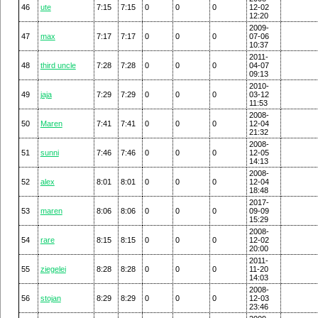
46
ute
7:15
7:15
0
0
0
12-02
12:20
2009-
47
max
7:17
7:17
0
0
0
07-06
10:37
2011-
48
third uncle
7:28
7:28
0
0
0
04-07
09:13
2010-
49
jaja
7:29
7:29
0
0
0
03-12
11:53
2008-
50
Maren
7:41
7:41
0
0
0
12-04
21:32
2008-
51
sunni
7:46
7:46
0
0
0
12-05
14:13
2008-
52
alex
8:01
8:01
0
0
0
12-04
18:48
2017-
53
maren
8:06
8:06
0
0
0
09-09
15:29
2008-
54
rare
8:15
8:15
0
0
0
12-02
20:00
2011-
55
ziegelei
8:28
8:28
0
0
0
11-20
14:03
2008-
56
stojan
8:29
8:29
0
0
0
12-03
23:46