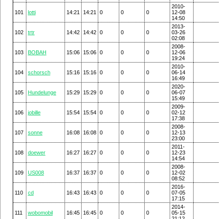
2010-
101
lotti
14:21
14:21
0
0
0
12-08
14:50
2013-
102
trtr
14:42
14:42
0
0
0
03-26
02:08
2008-
103
BOBAH
15:06
15:06
0
0
0
12-06
19:24
2010-
104
schorsch
15:16
15:16
0
0
0
06-14
16:49
2020-
105
Hundelunge
15:29
15:29
0
0
0
06-07
15:49
2009-
106
jobille
15:54
15:54
0
0
0
02-12
17:38
2008-
107
sonne
16:08
16:08
0
0
0
12-13
23:00
2011-
108
doewer
16:27
16:27
0
0
0
12-23
14:54
2008-
109
US008
16:37
16:37
0
0
0
12-02
08:52
2016-
110
cd
16:43
16:43
0
0
0
07-05
17:15
2014-
111
wobomobil
16:45
16:45
0
0
0
05-15
21:12