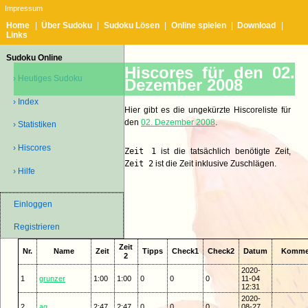
Impressum
Home
|
Über Sudoku
|
Sudoku Lösen
|
Online spielen
|
Download
|
Links
Sudoku Online
Hiscores für den 02.
› Heutiges Sudoku
Dezember 2008
› Index
Hier gibt es die ungekürzte Hiscoreliste für
den
02. Dezember 2008
.
› Statistiken
› Hiscores
Zeit 1
ist die tatsächlich benötigte Zeit,
Zeit 2
ist die Zeit inklusive Zuschlägen.
› Hilfe
Einloggen
Registrieren
Zeit
Nr.
Name
Zeit
Tipps
Check1
Check2
Datum
Komme
2
2020-
1
grunzer
1:00
1:00
0
0
0
11-04
12:31
2020-
2
ag
2:47
2:47
0
0
0
08-27