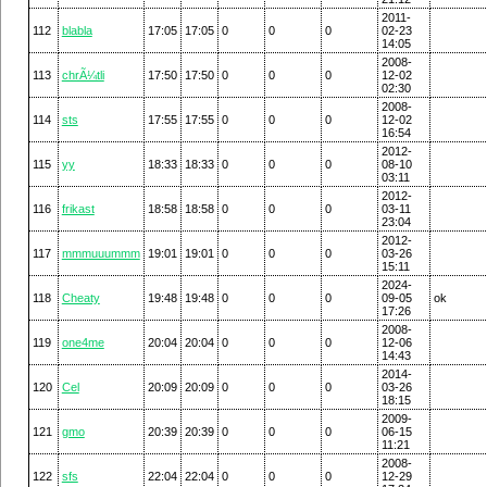
2011-
112
blabla
17:05
17:05
0
0
0
02-23
14:05
2008-
113
chrÃ¼tli
17:50
17:50
0
0
0
12-02
02:30
2008-
114
sts
17:55
17:55
0
0
0
12-02
16:54
2012-
115
yy
18:33
18:33
0
0
0
08-10
03:11
2012-
116
frikast
18:58
18:58
0
0
0
03-11
23:04
2012-
117
mmmuuummm
19:01
19:01
0
0
0
03-26
15:11
2024-
118
Cheaty
19:48
19:48
0
0
0
09-05
ok
17:26
2008-
119
one4me
20:04
20:04
0
0
0
12-06
14:43
2014-
120
Cel
20:09
20:09
0
0
0
03-26
18:15
2009-
121
gmo
20:39
20:39
0
0
0
06-15
11:21
2008-
122
sfs
22:04
22:04
0
0
0
12-29