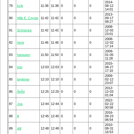
2014-
79
kclp
11:38
11:38
0
0
0
08-12
14:01
2013-
80
Wile E. Coyote
11:42
11:42
0
0
0
09-17
08:27
2008-
81
Schnecke
11:42
11:42
0
0
0
12-02
23:01
2008-
82
hemi
11:46
11:46
0
0
0
12-02
17:14
2009-
83
hanwann
11:50
11:50
0
0
0
01-05
11:28
2015-
84
toto
12:03
12:03
0
0
0
08-27
17:10
2009-
85
beginner
12:10
12:10
0
0
0
02-12
23:07
2012-
86
Ã¤Ã¤
12:25
12:25
0
0
0
12-03
01:04
2022-
87
Joa
12:44
12:44
0
0
0
02-22
00:58
2016-
88
lll
12:45
12:45
0
0
0
09-23
06:54
2010-
89
ddl
12:48
12:48
0
0
0
08-31
16:53