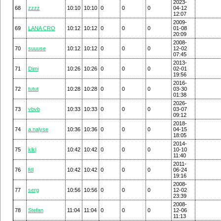
2023-
68
zzzz
10:10
10:10
0
0
0
04-12
12:07
2009-
69
LANA CRO
10:12
10:12
0
0
0
01-08
20:09
2008-
70
suuuse
10:12
10:12
0
0
0
12-02
07:45
2013-
71
Dimi
10:26
10:26
0
0
0
02-01
19:56
2016-
72
tutut
10:28
10:28
0
0
0
03-30
01:38
2026-
73
vbvb
10:33
10:33
0
0
0
03-07
09:12
2018-
74
a.nalyse
10:36
10:36
0
0
0
04-15
18:05
2014-
75
klkl
10:42
10:42
0
0
0
10-10
11:40
2011-
76
fdl
10:42
10:42
0
0
0
06-24
19:16
2008-
77
serg
10:56
10:56
0
0
0
12-02
23:39
2008-
78
Stefan
11:04
11:04
0
0
0
12-06
11:13