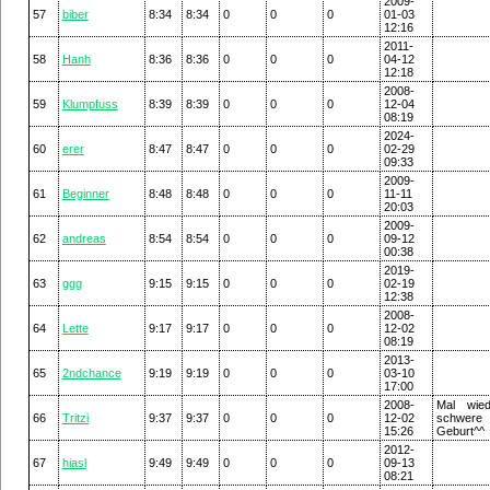
2009-
57
biber
8:34
8:34
0
0
0
01-03
12:16
2011-
58
Hanh
8:36
8:36
0
0
0
04-12
12:18
2008-
59
Klumpfuss
8:39
8:39
0
0
0
12-04
08:19
2024-
60
erer
8:47
8:47
0
0
0
02-29
09:33
2009-
61
Beginner
8:48
8:48
0
0
0
11-11
20:03
2009-
62
andreas
8:54
8:54
0
0
0
09-12
00:38
2019-
63
ggg
9:15
9:15
0
0
0
02-19
12:38
2008-
64
Lette
9:17
9:17
0
0
0
12-02
08:19
2013-
65
2ndchance
9:19
9:19
0
0
0
03-10
17:00
2008-
Mal wie
66
Tritzi
9:37
9:37
0
0
0
12-02
schwere
15:26
Geburt^^
2012-
67
hiasl
9:49
9:49
0
0
0
09-13
08:21