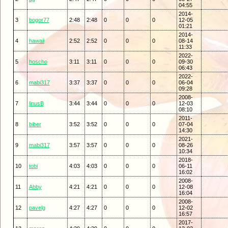
04:55
2014-
3
bogor77
2:48
2:48
0
0
0
12-05
01:21
2014-
4
hawaii
2:52
2:52
0
0
0
08-14
11:33
2022-
5
hoscho
3:11
3:11
0
0
0
09-30
06:43
2022-
6
mabi317
3:37
3:37
0
0
0
06-04
09:28
2008-
7
linusB
3:44
3:44
0
0
0
12-03
08:10
2011-
8
biber
3:52
3:52
0
0
0
07-04
14:30
2021-
9
mabi317
3:57
3:57
0
0
0
08-26
10:34
2018-
10
tobi
4:03
4:03
0
0
0
06-11
16:02
2008-
11
Abby
4:21
4:21
0
0
0
12-08
16:04
2008-
12
pavelg
4:27
4:27
0
0
0
12-02
16:57
2017-