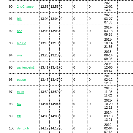
2023-
90
2ndChance
12:55
12:55
0
0
0
12-02
14:16
2025-
91
jkjk
13:04
13:04
0
0
0
03-27
07:35
2017-
92
ooo
13:05
13:05
0
0
0
03-18
09:28
2011-
93
n e r o
13:10
13:10
0
0
0
10-14
21:35
2013-
94
uiui
13:28
13:28
0
0
0
08-14
09:25
2008-
95
gantenbein2
13:41
13:41
0
0
0
12-06
09:44
2015-
96
pause
13:47
13:47
0
0
0
02-12
12:35
2015-
97
mum
13:59
13:59
0
0
0
11-03
11:02
2011-
98
bw
14:04
14:04
0
0
0
10-29
12:22
2014-
99
trtr
14:08
14:08
0
0
0
03-18
13:21
2019-
100
der Eich
14:12
14:12
0
0
0
02-04
07:18