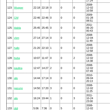
17:24
2008-
123
Wupper
22:18
22:18
0
0
0
12-02
10:58
2009-
124
GM
22:46
22:46
0
0
0
01-28
08:51
2011-
125
blabla
25:45
25:45
0
0
0
06-20
00:43
2008-
126
vbm
27:14
27:14
0
0
0
12-04
11:49
2008-
127
hallo
21:20
22:10
1
0
0
12-02
12:58
2008-
128
buba
10:07
11:47
0
0
2
12-02
14:38
2008-
129
paulina
12:47
14:27
2
0
0
12-02
07:49
2010-
130
alix
14:44
17:14
0
0
3
09-04
20:13
2008-
131
gasuno
14:50
17:20
3
0
0
12-02
11:25
2011-
132
alix
16:24
19:44
1
0
3
10-24
23:00
2008-
133
didi
5:06
7:36
0
5
0
12-02