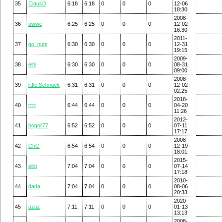
35
ClausD
6:18
6:18
0
0
0
12-06
18:30
2008-
36
uwwe
6:25
6:25
0
0
0
12-02
16:30
2011-
37
go_nuts
6:30
6:30
0
0
0
12-31
19:15
2009-
38
eibi
6:30
6:30
0
0
0
08-31
09:00
2008-
39
little Schnuck
6:31
6:31
0
0
0
12-02
02:25
2018-
40
rrrt
6:44
6:44
0
0
0
04-20
11:26
2012-
41
bogor77
6:52
6:52
0
0
0
07-11
17:17
2008-
42
ChG
6:54
6:54
0
0
0
12-19
18:01
2015-
43
ellib
7:04
7:04
0
0
0
07-14
17:18
2010-
44
dada
7:04
7:04
0
0
0
08-06
20:33
2020-
45
uzuz
7:11
7:11
0
0
0
01-13
13:13
2008-